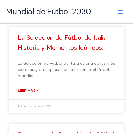
Ir
Main
Mundial de Futbol 2030
al
Men
contenido
Página
Página
Página
Página
Página
La Seleccion de Fútbol de Italia:
Historia y Momentos Icónicos.
La Selección de Fútbol de Italia es una de las más
exitosas y prestigiosas en la historia del fútbol
mundial.
LEER MÁS »
11 de marzo de 2025