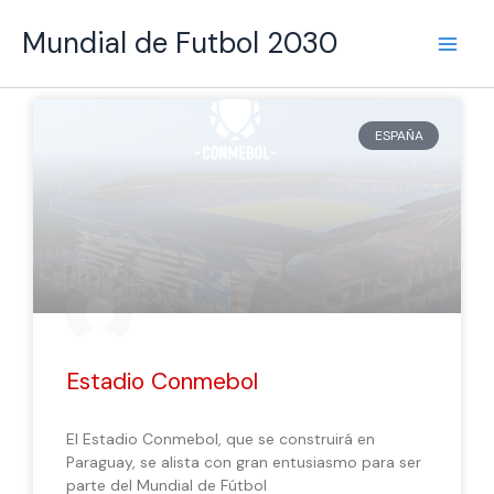
Ir
Main
Mundial de Futbol 2030
al
Men
contenido
Página
Página
Página
Página
Página
ESPAÑA
Estadio Conmebol
El Estadio Conmebol, que se construirá en
Paraguay, se alista con gran entusiasmo para ser
parte del Mundial de Fútbol