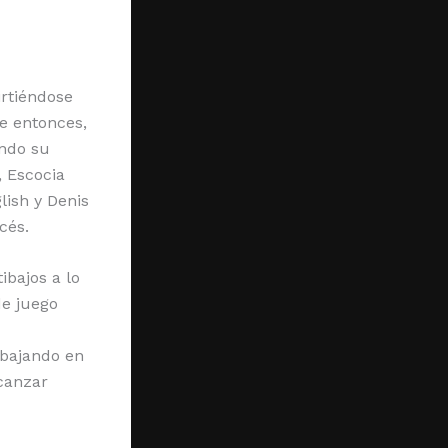
irtiéndose
e entonces,
ando su
, Escocia
lish y Denis
cés.
ibajos a lo
de juego
abajando en
lcanzar