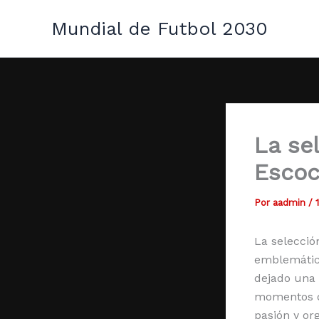
Ir
Mundial de Futbol 2030
al
contenido
La se
Escoc
Por
aadmin
/
La selecció
emblemático
dejado una 
momentos d
pasión y or