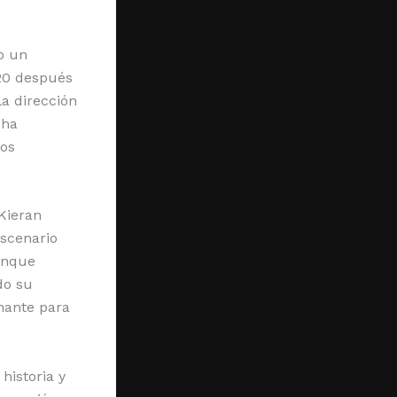
do un
20 después
a dirección
 ha
los
Kieran
escenario
Aunque
do su
nante para
historia y