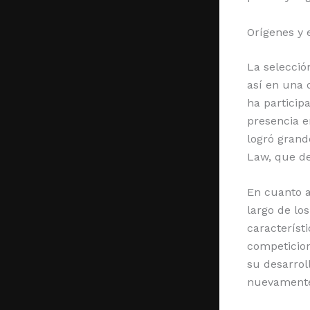
Orígenes y 
La selecció
así en una 
ha particip
presencia e
logró grand
Law, que de
En cuanto a
largo de lo
característi
competicion
su desarrol
nuevamente 