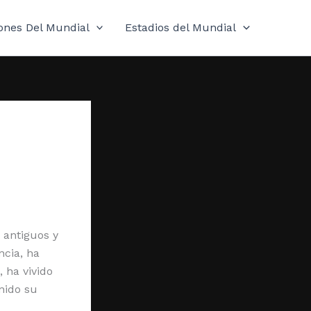
ones Del Mundial
Estadios del Mundial
 antiguos y
ncia, ha
, ha vivido
nido su