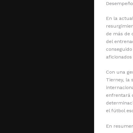
Desempeño y
En la actua
resurgimie
de más de d
del entrena
conseguido 
aficionados
Con una gen
Tierney, la
internacion
enfrentará 
determinaci
el fútbol e
En resumen,