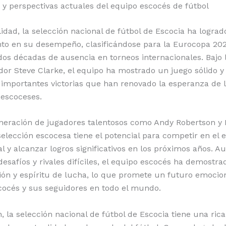
 perspectivas actuales del equipo escocés de fútbol
lidad, la selección nacional de fútbol de Escocia ha logra
nto en su desempeño, clasificándose para la Eurocopa 20
os décadas de ausencia en torneos internacionales. Bajo l
dor Steve Clarke, el equipo ha mostrado un juego sólido y
importantes victorias que han renovado la esperanza de 
 escoceses.
eración de jugadores talentosos como Andy Robertson y 
 selección escocesa tiene el potencial para competir en el 
al y alcanzar logros significativos en los próximos años. 
desafíos y rivales difíciles, el equipo escocés ha demostra
ón y espíritu de lucha, lo que promete un futuro emocio
scocés y sus seguidores en todo el mundo.
 la selección nacional de fútbol de Escocia tiene una rica 