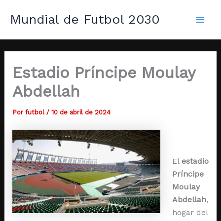
Ir
Mai
Mundial de Futbol 2030
al
Men
contenido
Estadio Príncipe Moulay
Abdellah
Por
futbol
/
10 de abril de 2024
El
estadio
Príncipe
Moulay
Abdellah
,
hogar del